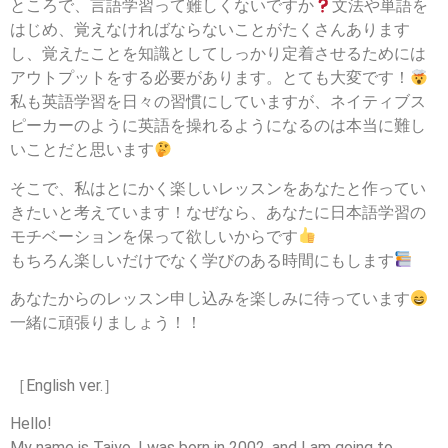
ところで、言語学習って難しくないですか
文法や単語を
はじめ、覚えなければならないことがたくさんあります
し、覚えたことを知識としてしっかり定着させるためには
アウトプットをする必要があります。とても大変です！
私も英語学習を日々の習慣にしていますが、ネイティブス
ピーカーのように英語を操れるようになるのは本当に難し
いことだと思います
そこで、私はとにかく楽しいレッスンをあなたと作ってい
きたいと考えています！なぜなら、あなたに日本語学習の
モチベーションを保って欲しいからです
もちろん楽しいだけでなく学びのある時間にもします
あなたからのレッスン申し込みを楽しみに待っています
一緒に頑張りましょう！！
［English ver.］
Hello!
My name is Taiyo. I was born in 2002, and I am going to